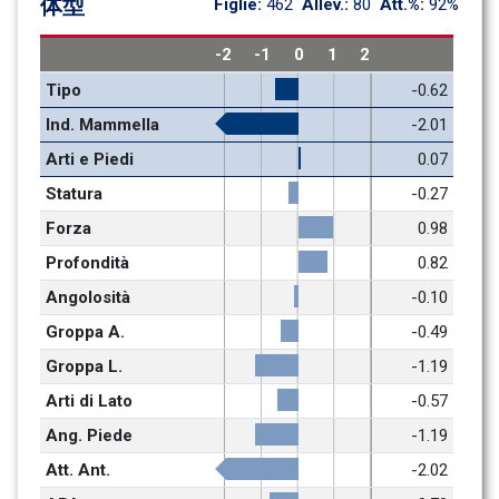
体型
Figlie: 
462
Allev.: 
80
Att.%: 
92%
-2
-1
0
1
2
Tipo
-0.62
Ind. Mammella
-2.01
Arti e Piedi
0.07
Statura
-0.27
Forza
0.98
Profondità
0.82
Angolosità
-0.10
Groppa A.
-0.49
Groppa L.
-1.19
Arti di Lato
-0.57
Ang. Piede
-1.19
Att. Ant.
-2.02