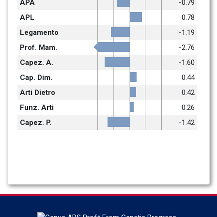
APA
-0.79
APL
0.78
Legamento
-1.19
Prof. Mam.
-2.76
Capez. A.
-1.60
Cap. Dim.
0.44
Arti Dietro
0.42
Funz. Arti
0.26
Capez. P.
-1.42