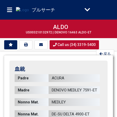
ブルサーチ
ALDO
US003210132972 |
DENOVO 16463 ALDO-ET
Call us (34) 3319-5400
戻る
血統
Padre
ACURA           
Madre
DENOVO MEDLEY 7591-ET         
Nonno Mat.
MEDLEY          
Nonna Mat.
DE-SU DELTA 4900-ET           