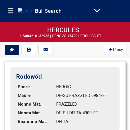
Bull Search
HERCULES
US003210132938 |
DENOVO 16429 HERCULES-ET
Plecy
Rodowód
Padre
HEROIC          
Madre
DE-SU FRAZZLED 6984-ET        
Nonno Mat.
FRAZZLED        
Nonna Mat.
DE-SU DELTA 4900-ET           
Bisnonno Mat.
DELTA           