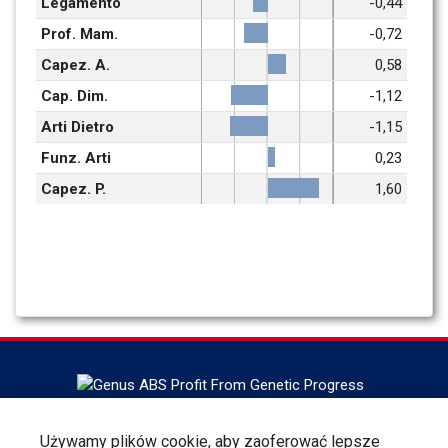
Legamento
-0,44
Prof. Mam.
-0,72
Capez. A.
0,58
Cap. Dim.
-1,12
Arti Dietro
-1,15
Funz. Arti
0,23
Capez. P.
1,60
Headquartered in DeForest, Wisconsin, ABS Global is the
Używamy plików cookie, aby zaoferować lepsze