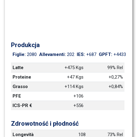
Produkcja
Figlie: 
2080
Allevamenti: 
202
IES: 
+687
GPFT: 
+4433
Latte
+475 Kgs
99% Rel
Proteine
+47 Kgs
+0,27%
Grasso
+114 Kgs
+0,84%
PFE
+106
ICS-PR €
+556
Zdrowotność i płodność
Longevità
108
73% Rel