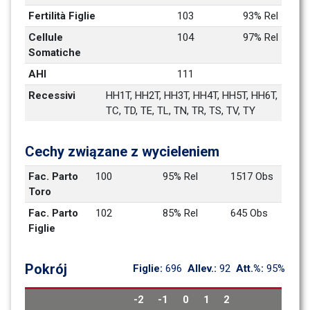
Fertilità Figlie
103
93% Rel
Cellule 
104
97% Rel
Somatiche
AHI
111
Recessivi
HH1T, HH2T, HH3T, HH4T, HH5T, HH6T, 
TC, TD, TE, TL, TN, TR, TS, TV, TY
Cechy związane z wycieleniem
Fac. Parto 
100
95% Rel
1517 Obs
Toro
Fac. Parto 
102
85% Rel
645 Obs
Figlie
Pokrój
Figlie: 
696
Allev.: 
92
Att.%: 
95%
-2
-1
0
1
2