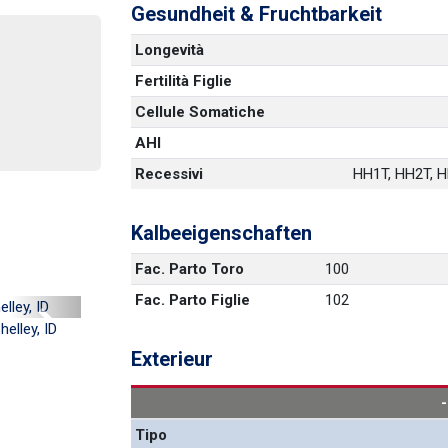
Gesundheit & Fruchtbarkeit
Longevità
Fertilità Figlie
Cellule Somatiche
AHI
Recessivi
HH1T, HH2T, HH
Kalbeeigenschaften
Fac. Parto Toro
100
Fac. Parto Figlie
102
Next
elley, ID
Exterieur
Tipo