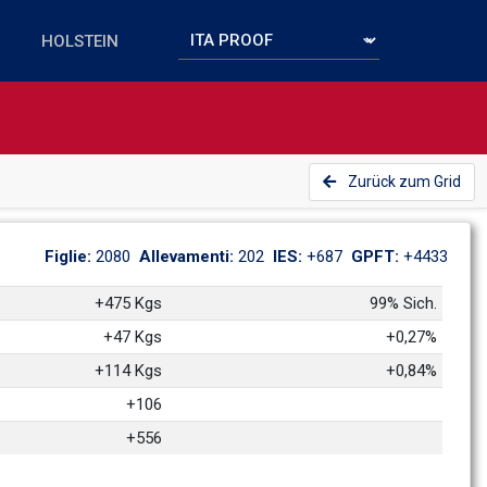
Zurück zum Grid
Figlie: 
2080
Allevamenti: 
202
IES: 
+687
GPFT: 
+4433
+475 Kgs
99% Sich.
+47 Kgs
+0,27%
+114 Kgs
+0,84%
+106
+556