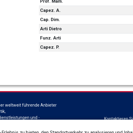
Prof. Mam.
Capez. A.
Cap. Dim.
Arti Dietro
Funz. Arti
Capez. P.
der weltweit führende Anbieter
ik,
ienstleistungen und -
Kontaktieren S
t dem Hauptsitz in DeForest,
Global ist eine Abteilung von
lebnis zu bieten, den Standortverkehr zu analysieren und Inhal