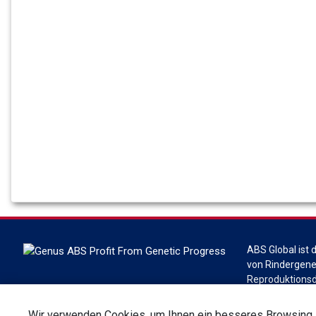
ABS Global ist 
von Rindergenet
Reproduktionsd
technologien mi
Wisconsin. ABS 
Wir verwenden Cookies, um Ihnen ein besseres Browsing -Er