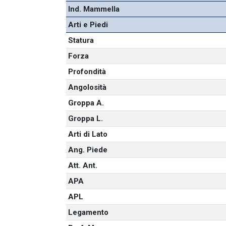
Ind. Mammella
Arti e Piedi
Statura
Forza
Profondità
Angolosità
Groppa A.
Groppa L.
Arti di Lato
Ang. Piede
Att. Ant.
APA
APL
Legamento