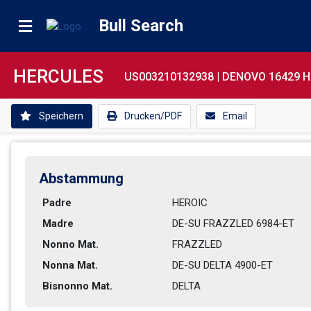
Bull Search
HERCULES
US003210132938 |
DENOVO 16429 
Speichern
Drucken/PDF
Email
Abstammung
Padre
HEROIC          
Madre
DE-SU FRAZZLED 6984-ET      
Nonno Mat.
FRAZZLED        
Nonna Mat.
DE-SU DELTA 4900-ET           
Bisnonno Mat.
DELTA           