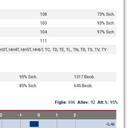
108
73% Sich.
103
93% Sich.
104
97% Sich.
111
3T, HH4T, HH5T, HH6T, TC, TD, TE, TL, TN, TR, TS, TV, TY
95% Sich.
1517 Beob.
85% Sich.
645 Beob.
Figlie: 
696
Allev.: 
92
Att.%: 
95%
-2
-1
0
1
2
-0,46