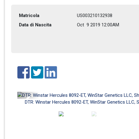
Matricola
US003210132938
Data di Nascita
Oct  9 2019 12:00AM
Previous
DTR: Winstar Hercules 8092-ET, WinStar Genetics LLC, Sh