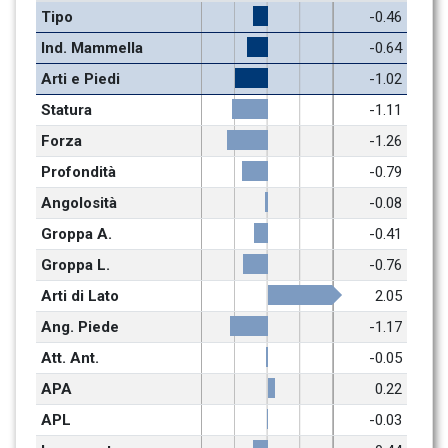
Tipo
-0.46
Ind. Mammella
-0.64
Arti e Piedi
-1.02
Statura
-1.11
Forza
-1.26
Profondità
-0.79
Angolosità
-0.08
Groppa A.
-0.41
Groppa L.
-0.76
Arti di Lato
2.05
Ang. Piede
-1.17
Att. Ant.
-0.05
APA
0.22
APL
-0.03