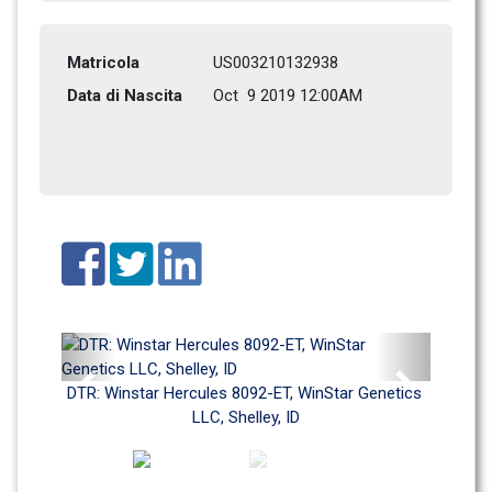
Matricola
US003210132938
Data di Nascita
Oct  9 2019 12:00AM
Previous
Next
DTR: Winstar Hercules 8092-ET, WinStar Genetics 
LLC, Shelley, ID