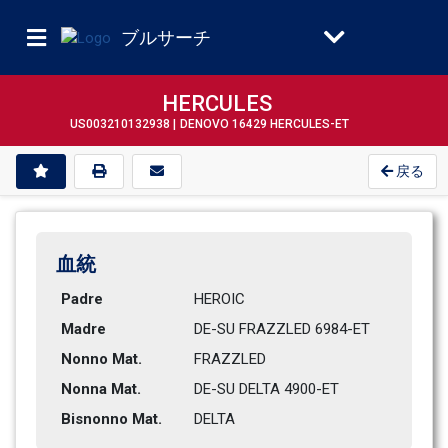
ブルサーチ
HERCULES
US003210132938 |
DENOVO 16429 HERCULES-ET
戻る
血統
Padre
HEROIC          
Madre
DE-SU FRAZZLED 6984-ET        
Nonno Mat.
FRAZZLED        
Nonna Mat.
DE-SU DELTA 4900-ET           
Bisnonno Mat.
DELTA           