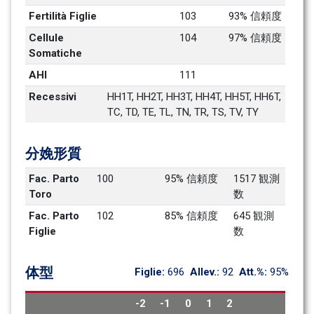
Fertilità Figlie
103
93% 信頼度
Cellule 
104
97% 信頼度
Somatiche
AHI
111
Recessivi
HH1T, HH2T, HH3T, HH4T, HH5T, HH6T, 
TC, TD, TE, TL, TN, TR, TS, TV, TY
分娩形質
Fac. Parto 
100
95% 信頼度
1517 観測
Toro
数
Fac. Parto 
102
85% 信頼度
645 観測
Figlie
数
体型
Figlie: 
696
Allev.: 
92
Att.%: 
95%
-2
-1
0
1
2