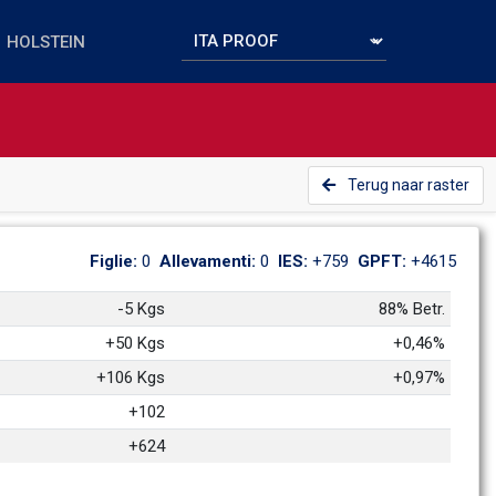
Terug naar raster
Figlie: 
0
Allevamenti: 
0
IES: 
+759
GPFT: 
+4615
-5 Kgs
88% Betr.
+50 Kgs
+0,46%
+106 Kgs
+0,97%
+102
+624