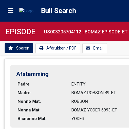
Bull Search
EPISODE
US003205704112 |
BOMAZ EPISODE-ET
Sparen
Afdrukken / PDF
Email
Afstamming
Padre
ENTITY
Madre
BOMAZ ROBSON 49-ET           
Nonno Mat.
ROBSON
Nonna Mat.
BOMAZ YODER 6993-ET          
Bisnonno Mat.
YODER