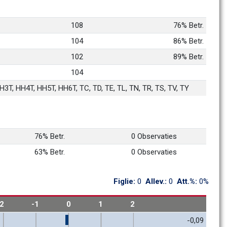
108
76% Betr.
104
86% Betr.
102
89% Betr.
104
3T, HH4T, HH5T, HH6T, TC, TD, TE, TL, TN, TR, TS, TV, TY
76% Betr.
0 Observaties
63% Betr.
0 Observaties
Figlie: 
0
Allev.: 
0
Att.%: 
0%
-2
-1
0
1
2
-0,09