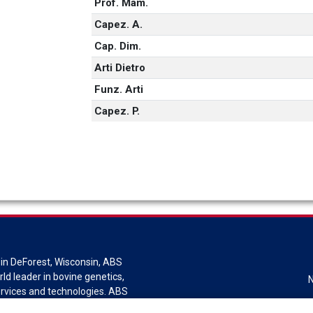
Prof. Mam.
Capez. A.
Cap. Dim.
Arti Dietro
Funz. Arti
Capez. P.
in DeForest, Wisconsin, ABS
rld leader in bovine genetics,
ervices and technologies. ABS
sion of Genus plc.