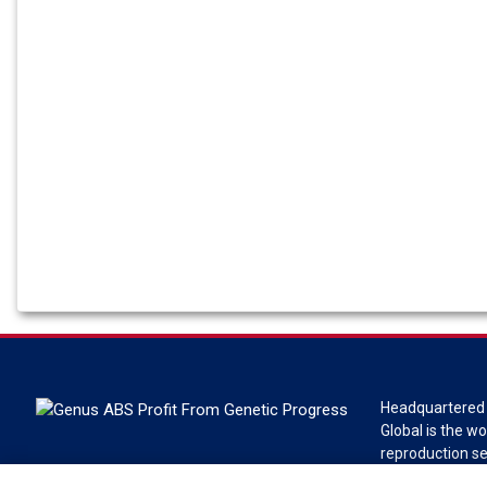
Headquartered 
Global is the wo
reproduction s
Global is a divi