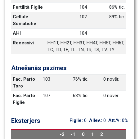
Fertilità Figlie
104
86% tic.
Cellule 
102
89% tic.
Somatiche
AHI
104
Recessivi
HH1T, HH2T, HH3T, HH4T, HH5T, HH6T, 
TC, TD, TE, TL, TN, TR, TS, TV, TY
Atnešanās pazīmes
Fac. Parto 
103
76% tic.
0 novēr.
Toro
Fac. Parto 
107
63% tic.
0 novēr.
Figlie
Eksterjers
Figlie: 
0
Allev.: 
0
Att.%: 
0%
-2
-1
0
1
2