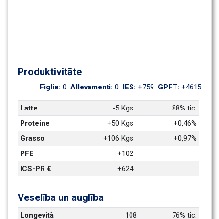
Produktivitāte
Figlie: 
0
Allevamenti: 
0
IES: 
+759
GPFT: 
+4615
Latte
-5 Kgs
88% tic.
Proteine
+50 Kgs
+0,46%
Grasso
+106 Kgs
+0,97%
PFE
+102
ICS-PR €
+624
Veselība un auglība
Longevità
108
76% tic.