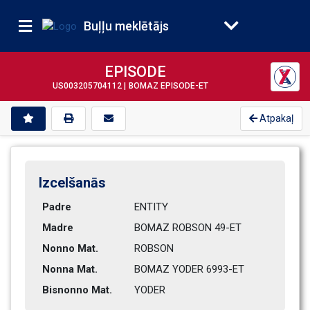
Buļļu meklētājs
EPISODE
US003205704112 |
BOMAZ EPISODE-ET
Atpakaļ
Izcelšanās
Padre
ENTITY
Madre
BOMAZ ROBSON 49-ET            
Nonno Mat.
ROBSON
Nonna Mat.
BOMAZ YODER 6993-ET           
Bisnonno Mat.
YODER