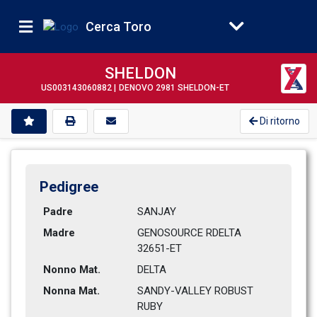
Cerca Toro
SHELDON
US003143060882 |
DENOVO 2981 SHELDON-ET
Di ritorno
Pedigree
Padre
SANJAY          
Madre
GENOSOURCE RDELTA 
32651-ET    
Nonno Mat.
DELTA           
Nonna Mat.
SANDY-VALLEY ROBUST 
RUBY      