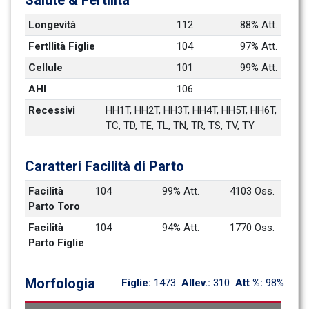
Salute & Fertilità
Longevità
112
88% Att.
FertIlità Figlie
104
97% Att.
Cellule
101
99% Att.
AHI
106
Recessivi
HH1T, HH2T, HH3T, HH4T, HH5T, HH6T, 
TC, TD, TE, TL, TN, TR, TS, TV, TY
Caratteri Facilità di Parto
Facilità 
104
99% Att.
4103 Oss.
Parto Toro
Facilità 
104
94% Att.
1770 Oss.
Parto Figlie
Morfologia
Figlie: 
1473
Allev.: 
310
Att %: 
98%