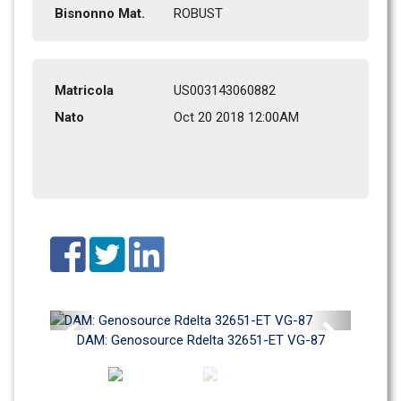
Bisnonno Mat.
ROBUST          
Matricola
US003143060882
Nato
Oct 20 2018 12:00AM
Previous
Next
DAM: Genosource Rdelta 32651-ET VG-87