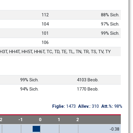
112
88% Sich.
104
97% Sich.
101
99% Sich.
106
3T, HH4T, HH5T, HH6T, TC, TD, TE, TL, TN, TR, TS, TV, TY
99% Sich.
4103 Beob.
94% Sich.
1770 Beob.
Figlie: 
1473
Allev.: 
310
Att.%: 
98%
-2
-1
0
1
2
-0.38