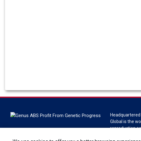
Headquartered 
Global is the wo
reproduction s
Global is a divi