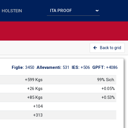
Back to grid
Figlie: 
3450
Allevamenti: 
531
IES: 
+506
GPFT: 
+4086
+599 Kgs
99% Sich.
+26 Kgs
+0.05%
+85 Kgs
+0.53%
+104
+313