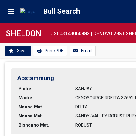
Bull Search
SHELDON
US003143060882 |
DENOVO 2981 SHE
Save
Print/PDF
Email
Abstammung
Padre
SANJAY          
Madre
GENOSOURCE RDELTA 32651-ET
Nonno Mat.
DELTA           
Nonna Mat.
SANDY-VALLEY ROBUST RUBY  
Bisnonno Mat.
ROBUST          