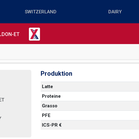
LDON-ET
Produktion
Latte
Proteine
    
Grasso
PFE
    
ICS-PR €