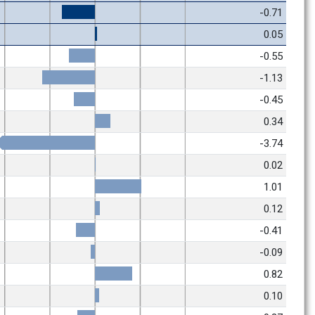
-0.71
0.05
-0.55
-1.13
-0.45
0.34
-3.74
0.02
1.01
0.12
-0.41
-0.09
0.82
0.10