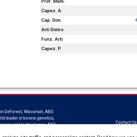
Prof. Mam.
Capez. A.
Cap. Dim.
Arti Dietro
Funz. Arti
Capez. P.
in DeForest, Wisconsin, ABS
rld leader in bovine genetics,
Contact Us
ervices and technologies. ABS
sion of Genus plc.