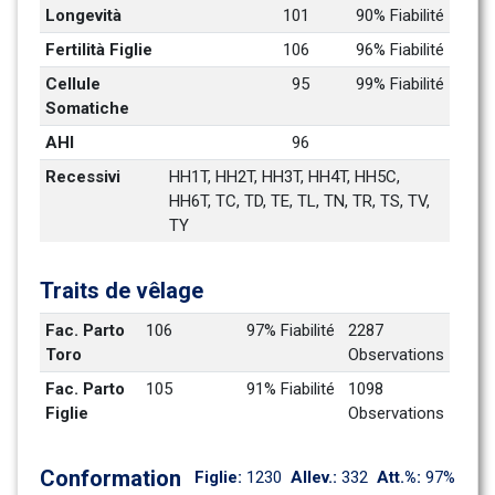
Longevità
101
90% Fiabilité
Fertilità Figlie
106
96% Fiabilité
Cellule 
95
99% Fiabilité
Somatiche
AHI
96
Recessivi
HH1T, HH2T, HH3T, HH4T, HH5C, 
HH6T, TC, TD, TE, TL, TN, TR, TS, TV, 
TY
Traits de vêlage
Fac. Parto 
106
97% Fiabilité
2287 
Toro
Observations
Fac. Parto 
105
91% Fiabilité
1098 
Figlie
Observations
Conformation
Figlie: 
1230
Allev.: 
332
Att.%: 
97%