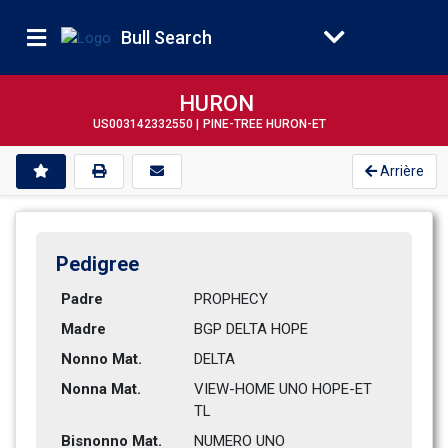
Bull Search
HURON
US003142332550 |
PINE-TREE HURON-ET
Arrière
Pedigree
Padre
PROPHECY        
Madre
BGP DELTA HOPE                
Nonno Mat.
DELTA           
Nonna Mat.
VIEW-HOME UNO HOPE-ET 
TL      
Bisnonno Mat.
NUMERO UNO      