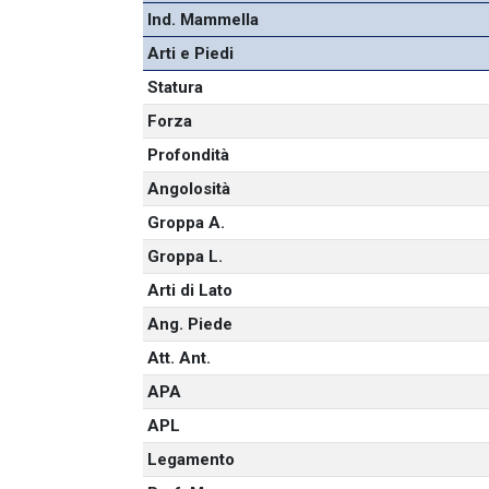
Ind. Mammella
Arti e Piedi
Statura
Forza
Profondità
Angolosità
Groppa A.
Groppa L.
Arti di Lato
Ang. Piede
Att. Ant.
APA
APL
Legamento