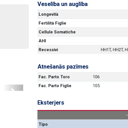
Veselība un auglība
Longevità
Fertilità Figlie
Cellule Somatiche
AHI
Recessivi
HH1T, HH2T, HH
Atnešanās pazīmes
Fac. Parto Toro
106
Fac. Parto Figlie
105
Next
Eksterjers
Tipo