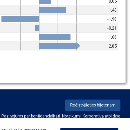
0,65
1,43
-1,98
-0,21
1,66
2,85
Reģistrējieties biļetenam
Paziņojums par konfidencialitāti
Noteikumi
Korporatīvā atbildība