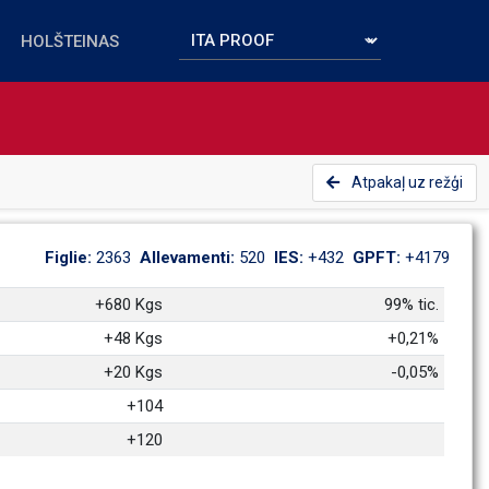
Atpakaļ uz režģi
Figlie: 
2363
Allevamenti: 
520
IES: 
+432
GPFT: 
+4179
+680 Kgs
99% tic.
+48 Kgs
+0,21%
+20 Kgs
-0,05%
+104
+120