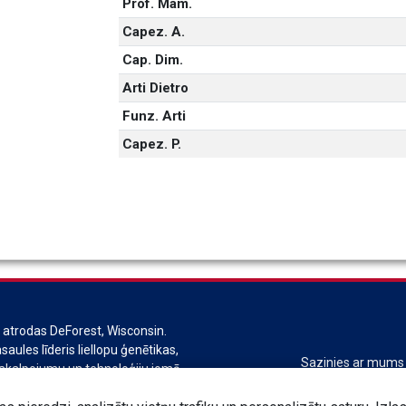
Prof. Mam.
Capez. A.
Cap. Dim.
Arti Dietro
Funz. Arti
Capez. P.
s atrodas DeForest, Wisconsin.
saules līderis liellopu ģenētikas,
Sazinies ar mums
akalpojumu un tehnoloģiju jomā.
aļa no Genus plc koncerna.