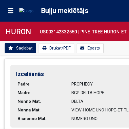
Buļļu meklētājs
HURON
US003142332550 |
PINE-TREE HURON-ET
Saglabāt
Drukāt/PDF
Epasts
Izcelšanās
Padre
PROPHECY        
Madre
BGP DELTA HOPE                
Nonno Mat.
DELTA           
Nonna Mat.
VIEW-HOME UNO HOPE-ET TL  
Bisnonno Mat.
NUMERO UNO      