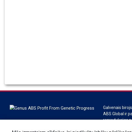
Galvenais biroj
ABS Global ir pa
reprodukcijas p
ABS Global ir d