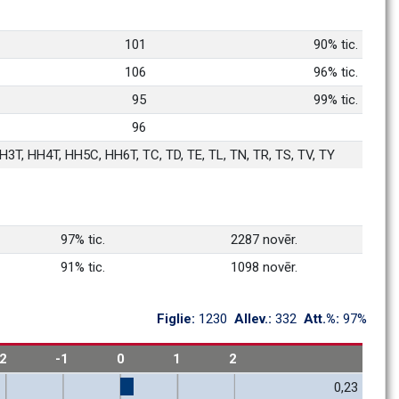
101
90% tic.
106
96% tic.
95
99% tic.
96
3T, HH4T, HH5C, HH6T, TC, TD, TE, TL, TN, TR, TS, TV, TY
97% tic.
2287 novēr.
91% tic.
1098 novēr.
Figlie: 
1230
Allev.: 
332
Att.%: 
97%
-2
-1
0
1
2
0,23