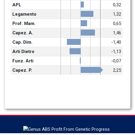
APL
0,32
Legamento
1,32
Prof. Mam.
0,65
Capez. A.
1,46
Cap. Dim.
-1,40
Arti Dietro
-1,13
Funz. Arti
-0,07
Capez. P.
2,25