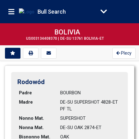
Bull Search
BOLIVIA
US003134408370 |
DE-SU 13761 BOLIVIA-ET
Plecy
Rodowód
Padre
BOURBON         
Madre
DE-SU SUPERSHOT 4828-ET 
PF TL 
Nonno Mat.
SUPERSHOT       
Nonna Mat.
DE-SU OAK 2874-ET             
Bisnonno Mat.
OAK             