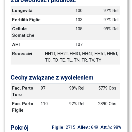
Zdrowotność i płodność
Longevità
100
97% Rel
Fertilità Figlie
103
97% Rel
Cellule 
108
99% Rel
Somatiche
AHI
107
Recessivi
HH1T, HH2T, HH3T, HH4T, HH5T, HH6T, 
TC, TD, TE, TL, TN, TR, TV, TY
Cechy związane z wycieleniem
Fac. Parto 
97
98% Rel
5779 Obs
Toro
Fac. Parto 
110
92% Rel
2890 Obs
Figlie
Pokrój
Figlie: 
2715
Allev.: 
649
Att.%: 
98%