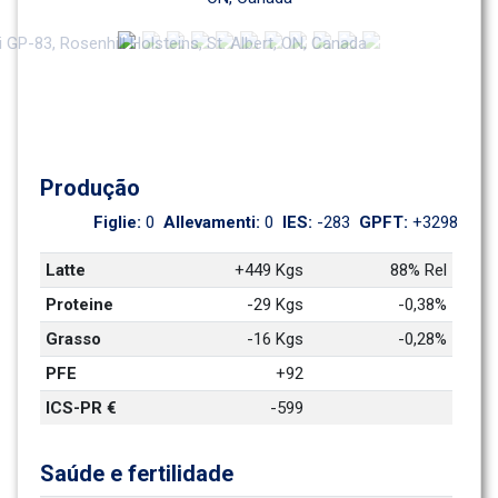
Produção
Figlie: 
0
Allevamenti: 
0
IES: 
-283
GPFT: 
+3298
Latte
+449 Kgs
88% Rel
Proteine
-29 Kgs
-0,38%
Grasso
-16 Kgs
-0,28%
PFE
+92
ICS-PR €
-599
Saúde e fertilidade