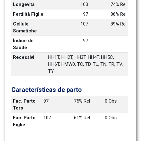
Longevità
103
74% Rel
Fertilità Figlie
97
86% Rel
Cellule 
107
89% Rel
Somatiche
Índice de 
97
Saúde
Recessivi
HH1T, HH2T, HH3T, HH4T, HH5C, 
HH6T, HMW0, TC, TD, TL, TN, TR, TV, 
TY
Características de parto
Fac. Parto 
97
75% Rel
0 Obs
Toro
Fac. Parto 
107
61% Rel
0 Obs
Figlie