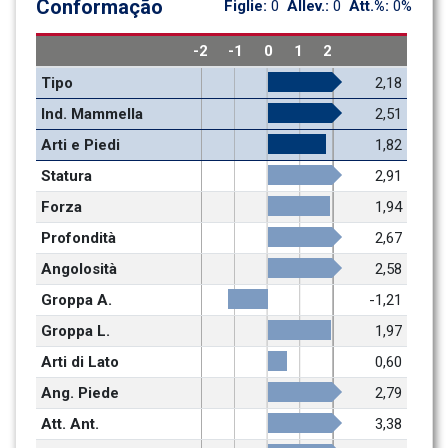
Conformação
Figlie: 
0
Allev.: 
0
Att.%: 
0%
-2
-1
0
1
2
Tipo
2,18
Ind. Mammella
2,51
Arti e Piedi
1,82
Statura
2,91
Forza
1,94
Profondità
2,67
Angolosità
2,58
Groppa A.
-1,21
Groppa L.
1,97
Arti di Lato
0,60
Ang. Piede
2,79
Att. Ant.
3,38