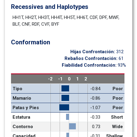
Recessives and Haplotypes
HH1T, HH2T, HH3T, HH4T, HH5T, HH6T, CDF, DPF, MWF, 
BLF, CNF, RDF, CVF, BYF
Conformation
Hijas Confrontación: 
312
Rebaños Confrontación: 
61
Fiabilidad Confrontación: 
93%
-2
-1
0
1
2
Tipo
-0.84
Poor
Mamario
-0.86
Poor
Patas y Pies
-1.07
Poor
Estatura
-0.33
Short
Contorno
0.73
Wide
Capacidad
-0.31
Shallow