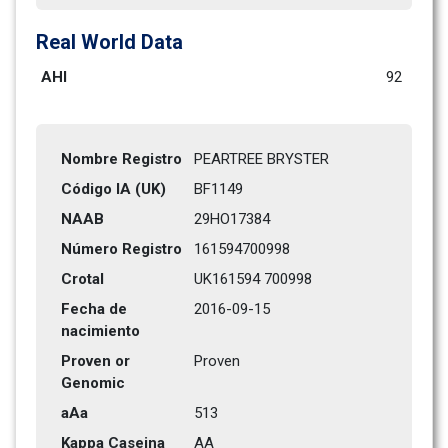
Real World Data
AHI
92
Nombre Registro
PEARTREE BRYSTER
Código IA (UK)
BF1149
NAAB
29HO17384
Número Registro
161594700998
Crotal
UK161594 700998
Fecha de 
2016-09-15
nacimiento
Proven or 
Proven
Genomic
aAa
513    
Kappa Caseina
AA