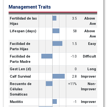
Management Traits
Fertilidad de las 
3.5
Above 
Hijas
Ave
Lifespan (days)
58
Above 
Ave
Facilidad de 
1.5
Easy
Parto Hijas
Facilidad de 
-1.0
Difficult
Parto Madre
Gest Len (d)
0
Long
Calf Survival
2.8
Improver
Recuento de 
+11%
Non-
Células 
Improver
Somáticas
Mastitis
-1
Improver