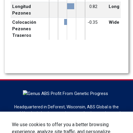
Longitud 
0.82
Long
Pezones
Colocación 
-0.35
Wide
Pezones 
Traseros
Headquartered in DeForest, Wisconsin, ABS Global is the
world leader in bovine genetics, reproduction services and
technologies. ABS Global is a division of Genus plc.
We use cookies to offer you a better browsing
experience, analyze site traffic, and personalize