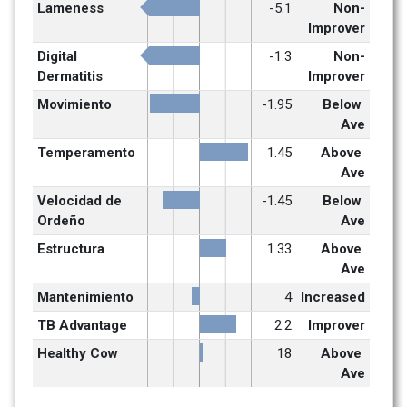
Lameness
-5.1
Non-
Improver
Digital 
-1.3
Non-
Dermatitis
Improver
Movimiento
-1.95
Below 
Ave
Temperamento
1.45
Above 
Ave
Velocidad de 
-1.45
Below 
Ordeño
Ave
Estructura
1.33
Above 
Ave
Mantenimiento
4
Increased
TB Advantage
2.2
Improver
Healthy Cow
18
Above 
Ave