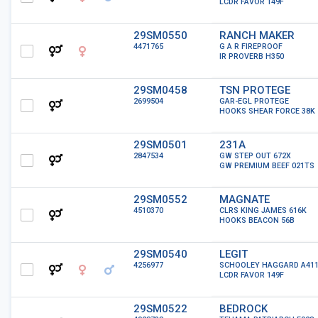
LCDR FAVOR 149F
29SM0550
RANCH MAKER
4471765
G A R FIREPROOF
IR PROVERB H350
29SM0458
TSN PROTEGE
2699504
GAR-EGL PROTEGE
HOOKS SHEAR FORCE 38K
29SM0501
231A
2847534
GW STEP OUT 672X
GW PREMIUM BEEF 021TS
29SM0552
MAGNATE
4510370
CLRS KING JAMES 616K
HOOKS BEACON 56B
29SM0540
LEGIT
4256977
SCHOOLEY HAGGARD A41
LCDR FAVOR 149F
29SM0522
BEDROCK