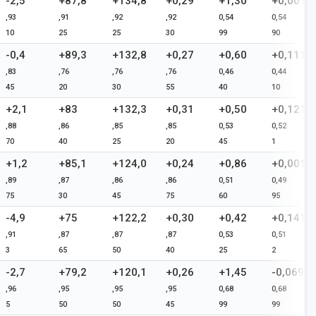
-2,5
+87,8
+134,8
+0,29
+1,30
+0,001
,93
,91
,92
,92
0,54
0,54
10
25
25
30
99
90
-0,4
+89,3
+132,8
+0,27
+0,60
+0,111
,83
,76
,76
,76
0,46
0,44
45
20
30
55
40
10
+2,1
+83
+132,3
+0,31
+0,50
+0,121
,88
,86
,85
,85
0,53
0,52
70
40
25
20
45
1
+1,2
+85,1
+124,0
+0,24
+0,86
+0,001
,89
,87
,86
,86
0,51
0,49
75
30
45
75
60
95
-4,9
+75
+122,2
+0,30
+0,42
+0,141
,91
,87
,87
,87
0,53
0,51
3
65
50
40
25
2
-2,7
+79,2
+120,1
+0,26
+1,45
-0,069
,96
,95
,95
,95
0,68
0,68
5
50
50
45
99
99