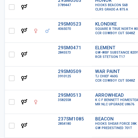
29SM0503
HONOR
3789447
HOOKS BEACON 56B
CLRS GRADE-A 875 A
29SM0523
KLONDIKE
4065070
SQUARE B TRUE NORTH 80
CCR COWBOY CUT 5048Z
29SM0471
ELEMENT
2845573
GW-WBF SUBSTANCE 820Y
RCR STETSON T17
29SM0509
WAR PAINT
3910125
TJ CHIEF 460G
CCR COWBOY CUT 5048Z
29SM0513
ARROWHEAD
3582558
K C F BENNETT HOMESTE
MR NLC UPGRADE U8676
237SM1085
BEACON
2854180
HOOKS SHEAR FORCE 38K
GW PREDESTINED 701T