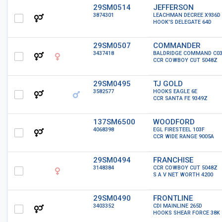
29SM0514
JEFFERSON
3874301
LEACHMAN DECREE X936D
HOOK'S DELEGATE 64D
29SM0507
COMMANDER
3437418
BALDRIDGE COMMAND C0
CCR COWBOY CUT 5048Z
29SM0495
TJ GOLD
3582577
HOOKS EAGLE 6E
CCR SANTA FE 9349Z
137SM6500
WOODFORD
4068398
EGL FIRESTEEL 103F
CCR WIDE RANGE 9005A
29SM0494
FRANCHISE
3148384
CCR COWBOY CUT 5048Z
S A V NET WORTH 4200
29SM0490
FRONTLINE
3403352
CDI MAINLINE 265D
HOOKS SHEAR FORCE 38K