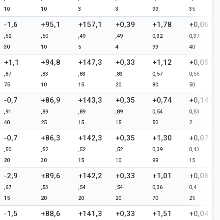
10
10
3
3
99
35
-1,6
+95,1
+157,1
+0,39
+1,78
+0,061
,52
,50
,49
,49
0,32
0,37
30
10
5
4
99
40
+1,1
+94,8
+147,3
+0,33
+1,12
+0,051
,87
,83
,83
,83
0,57
0,56
75
10
15
20
80
50
-0,7
+86,9
+143,3
+0,35
+0,74
+0,141
,91
,89
,89
,89
0,54
0,53
40
25
15
15
50
2
-0,7
+86,3
+142,3
+0,35
+1,30
+0,071
,50
,52
,52
,52
0,39
0,43
20
30
15
10
99
15
-2,9
+89,6
+142,2
+0,33
+1,01
+0,081
,67
,53
,54
,54
0,36
0,4
15
20
20
20
70
25
-1,5
+88,6
+141,3
+0,33
+1,51
+0,041