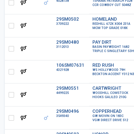
4028738
TEHAMA PATRIARCH F028
CCR COWBOY CUT 5048Z
29SM0502
HOMELAND
3709222
REDHILL 672X X004 231A
MCM TOP GRADE 018X
29SM0480
PAY DIRT
3112013
BASIN PAYWEIGHT 1682
TRIPLE C SINGLETARY S3H
106SM07631
RED RUSH
4321928
WS HOLLYWOOD 79H
BECKTON ACCENT Y312 N
29SM0551
CARTWRIGHT
4499225
WOODHILL COMSTOCK
HOOKS GALILEO 210G
29SM0496
COPPERHEAD
3549340
GW MOVIN ON 183C
VGW DIRECT DRIVE 512