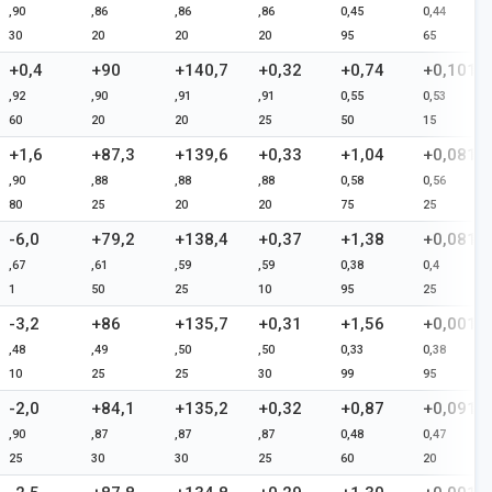
,90
,86
,86
,86
0,45
0,44
30
20
20
20
95
65
+0,4
+90
+140,7
+0,32
+0,74
+0,101
,92
,90
,91
,91
0,55
0,53
60
20
20
25
50
15
+1,6
+87,3
+139,6
+0,33
+1,04
+0,081
,90
,88
,88
,88
0,58
0,56
80
25
20
20
75
25
-6,0
+79,2
+138,4
+0,37
+1,38
+0,081
,67
,61
,59
,59
0,38
0,4
1
50
25
10
95
25
-3,2
+86
+135,7
+0,31
+1,56
+0,001
,48
,49
,50
,50
0,33
0,38
10
25
25
30
99
95
-2,0
+84,1
+135,2
+0,32
+0,87
+0,091
,90
,87
,87
,87
0,48
0,47
25
30
30
25
60
20