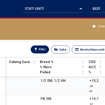
I mie
Filtri
Salva
Mostra/Nascondi
Calving Ease
Breed %
CED
% Nero
ACC
Polled
%
Calving Ease
Breed %
CED
1/2 SM, 1/2 AN
+10,2
,54
% Nero
ACC
65
Polled
%
PB SM
+14,7
,57