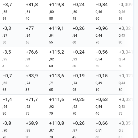
+3,7
+81,8
+119,8
+0,24
+0,84
-0,009
,85
,81
,80
,80
0,46
0,46
99
40
55
75
60
99
-0,3
+77
+119,1
+0,26
+0,96
+0,021
,87
,84
,84
,84
0,44
0,43
50
55
55
60
70
80
-3,5
+76,6
+115,2
+0,24
+0,56
+0,041
,95
,93
,92
,92
0,54
0,54
3
65
60
60
50
50
+0,7
+83,9
+113,6
+0,19
+0,15
+0,021
,85
,74
,73
,73
0,49
0,44
65
35
65
95
10
80
+1,4
+71,7
+111,6
+0,25
+0,63
+0,031
,94
,93
,92
,92
0,54
0,53
80
75
70
70
40
75
-0,8
+68,9
+110,8
+0,26
+0,66
+0,051
,90
,88
,87
,87
0,51
0,5
20
90
70
45
60
35