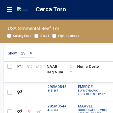
Cerca Toro
USA Simmental Beef Tori
Calving Ease
Sexed
High Accuracy
Show
NAAB
Nome Corto
Reg Num
NAAB
Nome Corto
29SM0548
EMERGE
4451567
B A R DYNAMIC
Reg Num
KBHR GENESIS G137
29SM0544
MARVEL
4363941
HOOKS GALILEO 210G