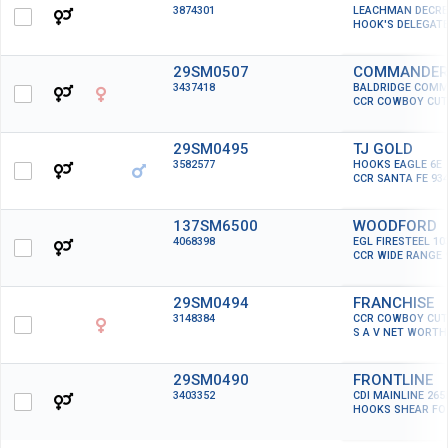
3874301
LEACHMAN DECRE
HOOK'S DELEGATE
29SM0507
COMMANDE
3437418
BALDRIDGE COMM
CCR COWBOY CUT
29SM0495
TJ GOLD
3582577
HOOKS EAGLE 6E
CCR SANTA FE 93
137SM6500
WOODFORD
4068398
EGL FIRESTEEL 10
CCR WIDE RANGE 
29SM0494
FRANCHISE
3148384
CCR COWBOY CUT
S A V NET WORTH
29SM0490
FRONTLINE
3403352
CDI MAINLINE 265
HOOKS SHEAR FO