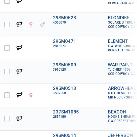
CLRS GRADE-A 87
29SM0523
KLONDIKE
4065070
SQUARE B TRUE N
CCR COWBOY CUT
29SM0471
ELEMENT
2845573
GW-WBF SUBSTAN
RCR STETSON T1
29SM0509
WAR PAINT
3910125
TJ CHIEF 460G
CCR COWBOY CUT
29SM0513
ARROWHEAD
3582558
K C F BENNETT 
MR NLC UPGRADE
237SM1085
BEACON
2854180
HOOKS SHEAR FO
GW PREDESTINED 
29SM0514
JEFFERSON