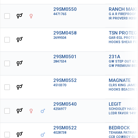
29SM0550
RANCH MAK
4471765
G A R FIREPROOF
IR PROVERB H350
29SM0458
TSN PROTEG
2699504
GAR-EGL PROTEG
HOOKS SHEAR FO
29SM0501
231A
2847534
GW STEP OUT 672
GW PREMIUM BEE
29SM0552
MAGNATE
4510370
CLRS KING JAMES
HOOKS BEACON 5
29SM0540
LEGIT
4256977
SCHOOLEY HAGGA
LCDR FAVOR 149F
29SM0522
BEDROCK
4028738
TEHAMA PATRIARC
CCR COWBOY CUT