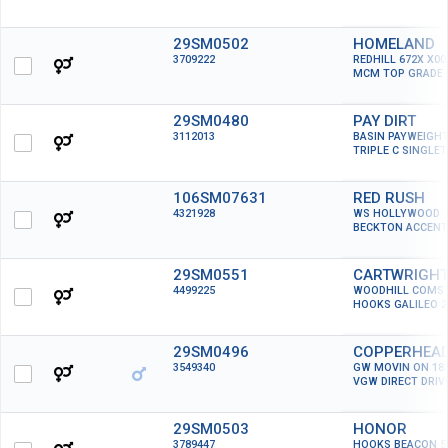
29SM0502
HOMELAND
3709222
REDHILL 672X X00
MCM TOP GRADE 
29SM0480
PAY DIRT
3112013
BASIN PAYWEIGHT
TRIPLE C SINGLE
106SM07631
RED RUSH
4321928
WS HOLLYWOOD 
BECKTON ACCENT
29SM0551
CARTWRIGH
4499225
WOODHILL COMS
HOOKS GALILEO 2
29SM0496
COPPERHEA
3549340
GW MOVIN ON 18
VGW DIRECT DRIV
29SM0503
HONOR
3789447
HOOKS BEACON 5