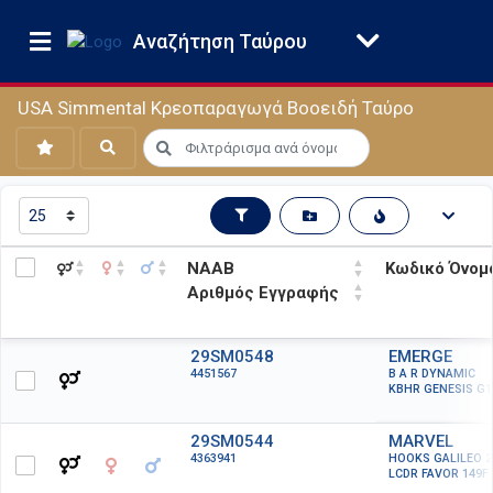
Αναζήτηση Ταύρου
USA Simmental Κρεοπαραγωγά Βοοειδή Ταύρο
ΝΑΑΒ
Κωδικό Όνομ
Αριθμός Εγγραφής
ΝΑΑΒ
Κωδικό Όνομ
29SM0548
EMERGE
4451567
B A R DYNAMIC
Αριθμός Εγγραφής
KBHR GENESIS G1
29SM0544
MARVEL
4363941
HOOKS GALILEO 2
LCDR FAVOR 149F