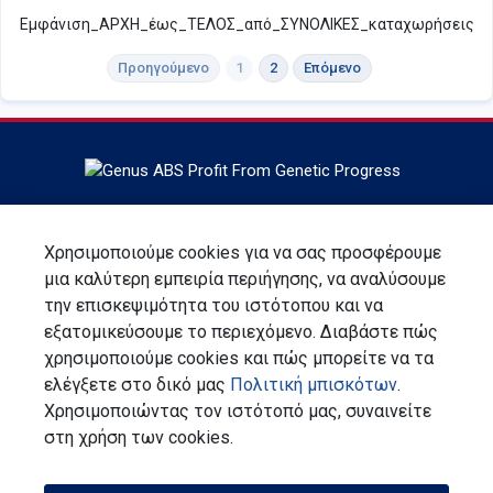
Εμφάνιση_ΑΡΧΗ_έως_ΤΕΛΟΣ_από_ΣΥΝΟΛΙΚΕΣ_καταχωρήσεις
Προηγούμενο
1
2
Επόμενο
Έδρα στο DeForest, Wisconsin, Η ABS Global είναι ο
παγκόσμιος ηγέτης στη γενετική των βοοειδών, στις
Χρησιμοποιούμε cookies για να σας προσφέρουμε
υπηρεσίες και τεχνολογίες αναπαραγωγής, η ABS Global
μια καλύτερη εμπειρία περιήγησης, να αναλύσουμε
είναι τμήμα της Genus plc.
την επισκεψιμότητα του ιστότοπου και να
εξατομικεύσουμε το περιεχόμενο. Διαβάστε πώς
Εγγραφείτε για ενημερωτικό δελτίο
χρησιμοποιούμε cookies και πώς μπορείτε να τα
ελέγξετε στο δικό μας
Πολιτική μπισκότων
.
Επικοινωνία
Χρησιμοποιώντας τον ιστότοπό μας, συναινείτε
Δήλωση Προστασίας Προσωπικών Δεδομένων
στη χρήση των cookies.
Όροι και Προϋποθέσεις
Συλλογική Ευθύνη