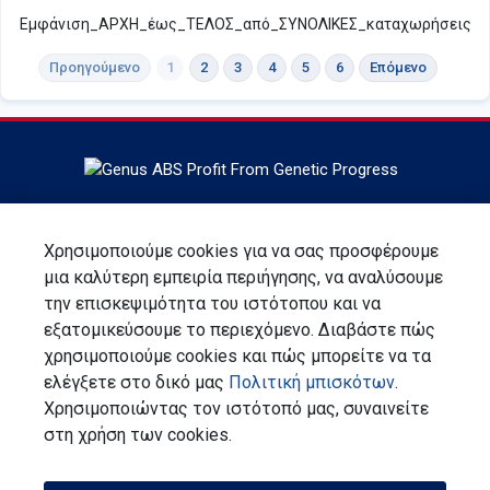
Εμφάνιση_ΑΡΧΗ_έως_ΤΕΛΟΣ_από_ΣΥΝΟΛΙΚΕΣ_καταχωρήσεις
Προηγούμενο
1
2
3
4
5
6
Επόμενο
Έδρα στο DeForest, Wisconsin, Η ABS Global είναι ο
παγκόσμιος ηγέτης στη γενετική των βοοειδών, στις
Χρησιμοποιούμε cookies για να σας προσφέρουμε
υπηρεσίες και τεχνολογίες αναπαραγωγής, η ABS Global
μια καλύτερη εμπειρία περιήγησης, να αναλύσουμε
είναι τμήμα της Genus plc.
την επισκεψιμότητα του ιστότοπου και να
εξατομικεύσουμε το περιεχόμενο. Διαβάστε πώς
Εγγραφείτε για ενημερωτικό δελτίο
χρησιμοποιούμε cookies και πώς μπορείτε να τα
ελέγξετε στο δικό μας
Πολιτική μπισκότων
.
Επικοινωνία
Χρησιμοποιώντας τον ιστότοπό μας, συναινείτε
Δήλωση Προστασίας Προσωπικών Δεδομένων
στη χρήση των cookies.
Όροι και Προϋποθέσεις
Συλλογική Ευθύνη