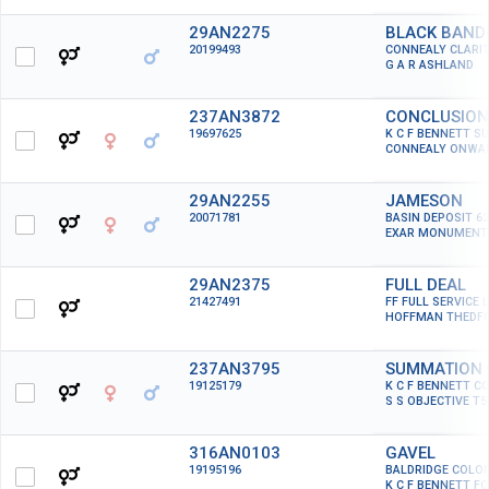
29AN2275
BLACK BAND
20199493
CONNEALY CLARI
G A R ASHLAND
237AN3872
CONCLUSION
19697625
K C F BENNETT 
CONNEALY ONWA
29AN2255
JAMESON
20071781
BASIN DEPOSIT 6
EXAR MONUMENTA
29AN2375
FULL DEAL
21427491
FF FULL SERVICE 
HOFFMAN THEDF
237AN3795
SUMMATION
19125179
K C F BENNETT C
S S OBJECTIVE T5
316AN0103
GAVEL
19195196
BALDRIDGE COLON
K C F BENNETT F