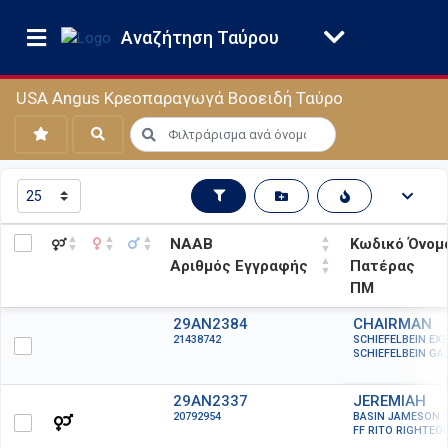
Αναζήτηση Ταύρου
USA Angus Κρεοπαραγωγά Βοοειδή Ταύρο
ΝΑΑΒ
Κωδικό Όνομ
Αριθμός Εγγραφής
Πατέρας
ΠΜ
ΝΑΑΒ
Κωδικό Όνομ
29AN2384
CHAIRMAN
21438742
SCHIEFELBEIN EXE
Αριθμός Εγγραφής
Πατέρας
SCHIEFELBEIN GA
ΠΜ
29AN2337
JEREMIAH
20792954
BASIN JAMESON 1
FF RITO RIGHTEO