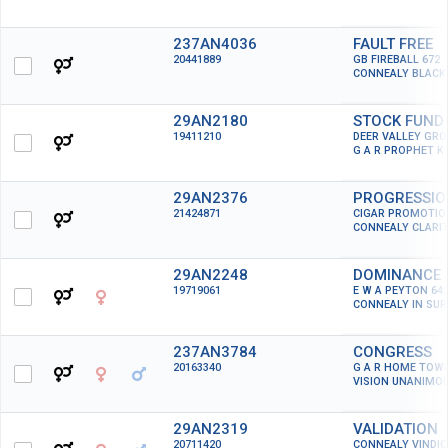
237AN4036
FAULT FREE
20441889
GB FIREBALL 672
CONNEALY BLACK
29AN2180
STOCK FUND
19411210
DEER VALLEY GR
G A R PROPHET K
29AN2376
PROGRESSIO
21424871
CIGAR PROMOTIO
CONNEALY CLARI
29AN2248
DOMINANCE
19719061
E W A PEYTON 64
CONNEALY IN SUR
237AN3784
CONGRESS
20163340
G A R HOME TOW
VISION UNANIMOU
29AN2319
VALIDATION
20711420
CONNEALY VINDIC