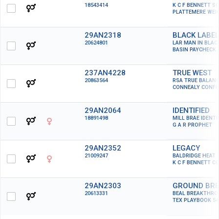
18543414
K C F BENNETT S
PLATTEMERE WEIG
29AN2318
BLACK LABEL
20624801
LAR MAN IN BLAC
BASIN PAYCHECK 
237AN4228
TRUE WEST
20863564
RSA TRUE BALANC
CONNEALY CONFI
29AN2064
IDENTIFIED
18891498
MILL BRAE IDENTI
G A R PROPHET
29AN2352
LEGACY
21009247
BALDRIDGE HEAT 
K C F BENNETT C
29AN2303
GROUND BRE
20613331
BEAL BREAKTHR
TEX PLAYBOOK 54