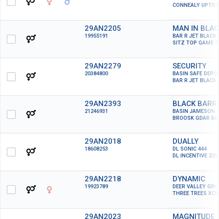
CONNEALY UPTOW
29AN2205
MAN IN BLA
19955191
BAR R JET BLACK 
SITZ TOP GAME 5
29AN2279
SECURITY
20384800
BASIN SAFE DEPOS
BAR R JET BLACK 
29AN2393
BLACK BARR
21246931
BASIN JAMESON 1
BROOSK GDAR BAR
29AN2018
DUALLY
18608253
DL SONIC 444
DL INCENTIVE 228
29AN2218
DYNAMIC
19923789
DEER VALLEY GR
THREE TREES XCE
29AN2023
MAGNITUDE