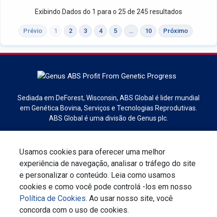
Exibindo Dados do 1 para o 25 de 245 resultados
Prévio
1
2
3
4
5
…
10
Próximo
Sediada em DeForest, Wisconsin, ABS Global é lider mundial
em Genética Bovina, Serviços e Tecnologias Reprodutivas.
ABS Global é uma divisão de Genus plc.
Usamos cookies para oferecer uma melhor
experiência de navegação, analisar o tráfego do site
e personalizar o conteúdo. Leia como usamos
Inscreva -se no boletim informativo
cookies e como você pode controlá -los em nosso
Política de Cookies
. Ao usar nosso site, você
Fale Conosco
Declaração de Privacidade
concorda com o uso de cookies.
Termos & Condições
Responsabilidade Corporativa