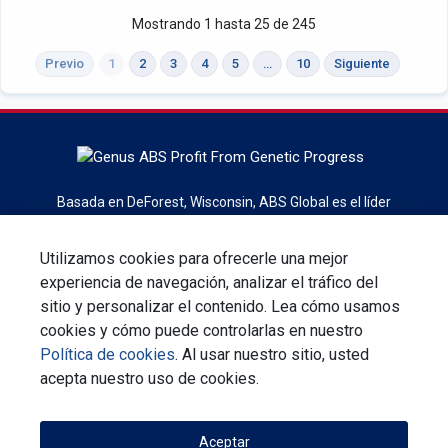
Mostrando 1 hasta 25 de 245
Previo
1
2
3
4
5
…
10
Siguiente
Basada en DeForest, Wisconsin, ABS Global es el líder
mundial en genetica bovina, servicios y tecnologias
reproductivas. ABS Global es una división de Genusplc.
Utilizamos cookies para ofrecerle una mejor
experiencia de navegación, analizar el tráfico del
Regístrese en el boletín
sitio y personalizar el contenido. Lea cómo usamos
cookies y cómo puede controlarlas en nuestro
Contáctenos
Declaración de Privacidad
Política de cookies
. Al usar nuestro sitio, usted
Términos y Condiciones de Uso
acepta nuestro uso de cookies.
Responsabilidad Corporativa
Aceptar