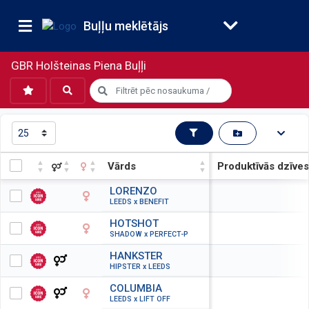
Buļļu meklētājs
GBR Holšteinas Piena Buļļi
Vārds
Produktīvās dzīves
Vārds
Produktīvās dzīves
LORENZO
LEEDS x BENEFIT
HOTSHOT
SHADOW x PERFECT-P
HANKSTER
HIPSTER x LEEDS
COLUMBIA
LEEDS x LIFT OFF