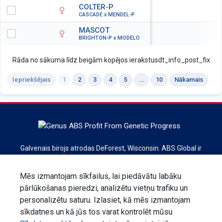
COLTER-P
CASCADE x MENDEL-P
MASCOT
BRIGHTON-P x MODELO
Rāda no sākuma līdz beigām kopējos ierakstusdt_info_post_fix
Iepriekšējais
1
2
3
4
5
…
10
Nākamais
Galvenais birojs atrodas DeForest, Wisconsin. ABS Global ir
pasaules līderis liellopu ģenētikas, reprodukcijas
pakalpojumu un tehnoloģiju jomā. ABS Global ir daļa no
Mēs izmantojam sīkfailus, lai piedāvātu labāku
Genus plc koncerna.
pārlūkošanas pieredzi, analizētu vietņu trafiku un
personalizētu saturu. Izlasiet, kā mēs izmantojam
Reģistrējieties biļetenam
sīkdatnes un kā jūs tos varat kontrolēt mūsu