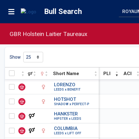
Bull Search
GBR Holstein Laitier Taureaux
Show
Short Name
PLI
ACI
Short Name
PLI
ACI
LORENZO
LEEDS x BENEFIT
HOTSHOT
SHADOW x PERFECT-P
HANKSTER
HIPSTER x LEEDS
COLUMBIA
LEEDS x LIFT OFF