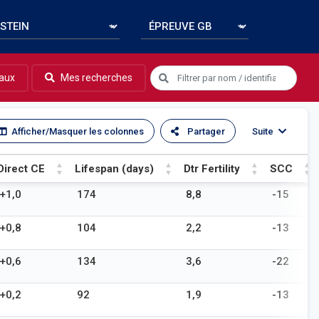
aux
Mes recherches
Afficher/Masquer les colonnes
Partager
Suite
Direct CE
Lifespan (days)
Dtr Fertility
SCC
Direct CE
Lifespan (days)
Dtr Fertility
SCC
+1,0
174
8,8
-15
+0,8
104
2,2
-13
+0,6
134
3,6
-22
+0,2
92
1,9
-13