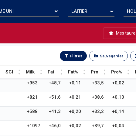
Mes taure
Filtres
Sauvegarder
SCI
Milk
Fat
Fat%
Pro
Pro%
SCI
Milk
Fat
Fat%
Pro
Pro%
+953
+48,7
+0,11
+33,5
+0,02
+821
+51,6
+0,21
+38,6
+0,13
+588
+41,3
+0,20
+32,2
+0,14
+1097
+46,0
+0,02
+39,7
+0,04