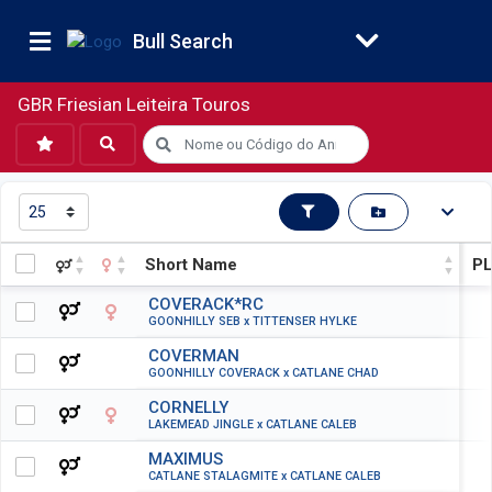
Bull Search
GBR Friesian Leiteira Touros
Short Name
PL
Short Name
PL
COVERACK*RC
GOONHILLY SEB x TITTENSER HYLKE
COVERMAN
GOONHILLY COVERACK x CATLANE CHAD
CORNELLY
LAKEMEAD JINGLE x CATLANE CALEB
MAXIMUS
CATLANE STALAGMITE x CATLANE CALEB