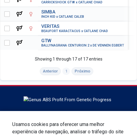
CARRICKSHOCK GTW x CATLANE CHAD
SIMBA
INCH KID x CATLANE CALEB
VERITAS
BEAUFORT KARACTACUS x CATLANE CHAD
GTW
BALLYNAGRANA CENTURION 2 x DE VENNEN EGBERT
Showing 1 through 17 of 17 entries
Anterior
1
Próximo
Localizado em DeForest, Wisconsin, a ABS Global é a líder
mundial em genética bovina, serviços e tecnologia de
Usamos cookies para oferecer uma melhor
reprodução. A ABS global faz parte da Genus plc.
experiência de navegação, analisar o tráfego do site