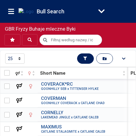
Bull Search
GBR Fryzy Buhaje mleczne Byki
Short Name
PL
Short Name
PL
COVERACK*RC
GOONHILLY SEB x TITTENSER HYLKE
COVERMAN
GOONHILLY COVERACK x CATLANE CHAD
CORNELLY
LAKEMEAD JINGLE x CATLANE CALEB
MAXIMUS
CATLANE STALAGMITE x CATLANE CALEB