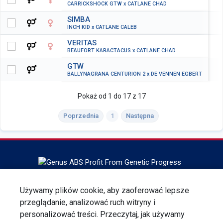
CARRICKSHOCK GTW x CATLANE CHAD
SIMBA
INCH KID x CATLANE CALEB
VERITAS
BEAUFORT KARACTACUS x CATLANE CHAD
GTW
BALLYNAGRANA CENTURION 2 x DE VENNEN EGBERT
Pokaż od 1 do 17 z 17
Poprzednia
1
Następna
Headquartered in DeForest, Wisconsin, ABS Global is the
Używamy plików cookie, aby zaoferować lepsze
world leader in bovine genetics, reproduction services and
przeglądanie, analizować ruch witryny i
technologies. ABS Global is a division of Genus plc.
personalizować treści. Przeczytaj, jak używamy