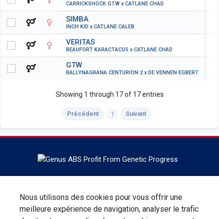
CARRICKSHOCK GTW x CATLANE CHAD
SIMBA
INCH KID x CATLANE CALEB
VERITAS
BEAUFORT KARACTACUS x CATLANE CHAD
GTW
BALLYNAGRANA CENTURION 2 x DE VENNEN EGBERT
Showing 1 through 17 of 17 entries
Précédent
1
Suivant
ABS Global, dont le siège social est situé à DeForest au
Wisconsin est le leader mondial en génétique, en
Nous utilisons des cookies pour vous offrir une
technologies et en services de reproduction bovine. ABS
meilleure expérience de navigation, analyser le trafic
Global est une division de Genus plc.