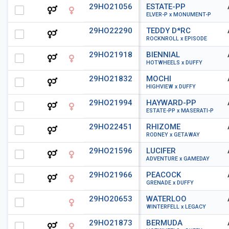
29HO21056
ESTATE-PP
ELVER-P x MONUMENT-P
29HO22290
TEDDY D*RC
ROCKNROLL x EPISODE
29HO21918
BIENNIAL
HOTWHEELS x DUFFY
29HO21832
MOCHI
HIGHVIEW x DUFFY
29HO21994
HAYWARD-PP
ESTATE-PP x MASERATI-P
29HO22451
RHIZOME
RODNEY x GETAWAY
29HO21596
LUCIFER
ADVENTURE x GAMEDAY
29HO21966
PEACOCK
GRENADE x DUFFY
29HO20653
WATERLOO
WINTERFELL x LEGACY
29HO21873
BERMUDA