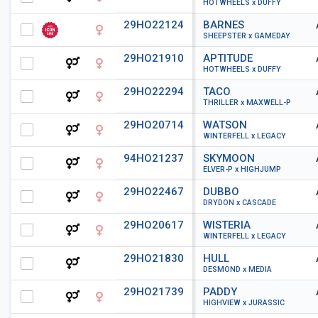
HOTWHEELS x DUFFY
29HO22124
BARNES
SHEEPSTER x GAMEDAY
29HO21910
APTITUDE
HOTWHEELS x DUFFY
29HO22294
TACO
THRILLER x MAXWELL-P
29HO20714
WATSON
WINTERFELL x LEGACY
94HO21237
SKYMOON
ELVER-P x HIGHJUMP
29HO22467
DUBBO
DRYDON x CASCADE
29HO20617
WISTERIA
WINTERFELL x LEGACY
29HO21830
HULL
DESMOND x MEDIA
29HO21739
PADDY
HIGHVIEW x JURASSIC