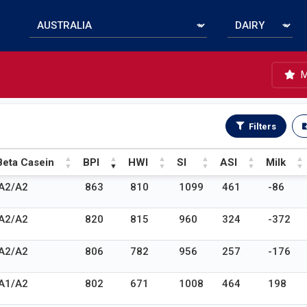
M
Filters
Beta Casein
BPI
HWI
SI
ASI
Milk
Beta Casein
BPI
HWI
SI
ASI
Milk
A2/A2
863
810
1099
461
-86
A2/A2
820
815
960
324
-372
A2/A2
806
782
956
257
-176
A1/A2
802
671
1008
464
198