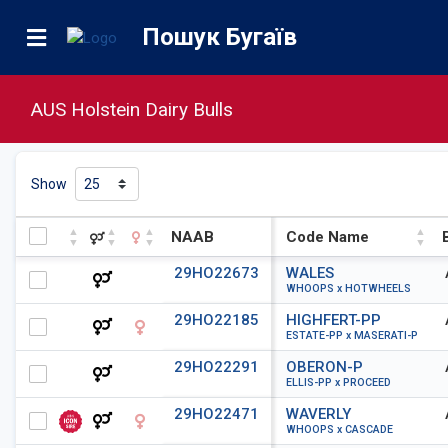
Пошук Бугаїв
AUS Holstein Dairy Bulls
Show
NAAB
Code Name
NAAB
Code Name
29HO22673
WALES
WHOOPS x HOTWHEELS
29HO22185
HIGHFERT-PP
ESTATE-PP x MASERATI-P
29HO22291
OBERON-P
ELLIS-PP x PROCEED
29HO22471
WAVERLY
WHOOPS x CASCADE