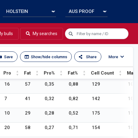
y bulls
My searches
Save
Show/hide columns
Share
More
Pro
Fat
Pro%
Fat%
Cell Count
Mast
Pro
Fat
Pro%
Fat%
Cell Count
Mast
16
57
0,35
0,88
129
105
7
41
0,32
0,82
142
106
10
29
0,28
0,52
175
113
20
58
0,27
0,71
154
108