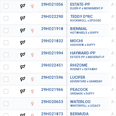
29HO21056
ESTATE-PP
A1
ELVER-P x MONUMENT-P
29HO22290
TEDDY D*RC
A1
ROCKNROLL x EPISODE
29HO21918
BIENNIAL
A2
HOTWHEELS x DUFFY
29HO21832
MOCHI
A2
HIGHVIEW x DUFFY
29HO21994
HAYWARD-PP
A2
ESTATE-PP x MASERATI-P
29HO22451
RHIZOME
A2
RODNEY x GETAWAY
29HO21596
LUCIFER
A2
ADVENTURE x GAMEDAY
29HO21966
PEACOCK
A1
GRENADE x DUFFY
29HO20653
WATERLOO
A2
WINTERFELL x LEGACY
29HO21873
BERMUDA
A2