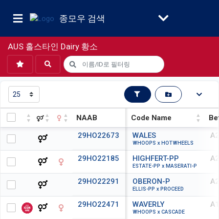
종모우 검색
AUS 홀스타인 Dairy 황소
NAAB
Code Name
Be
NAAB
Code Name
Be
29HO22673
WALES
A2
WHOOPS x HOTWHEELS
29HO22185
HIGHFERT-PP
A2
ESTATE-PP x MASERATI-P
29HO22291
OBERON-P
A2
ELLIS-PP x PROCEED
29HO22471
WAVERLY
A1
WHOOPS x CASCADE