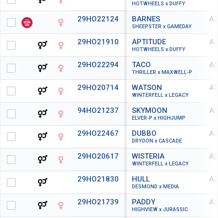
HOTWHEELS x DUFFY
29HO22124
BARNES
A2
SHEEPSTER x GAMEDAY
29HO21910
APTITUDE
A2
HOTWHEELS x DUFFY
29HO22294
TACO
A2
THRILLER x MAXWELL-P
29HO20714
WATSON
A2
WINTERFELL x LEGACY
94HO21237
SKYMOON
A2
ELVER-P x HIGHJUMP
29HO22467
DUBBO
A2
DRYDON x CASCADE
29HO20617
WISTERIA
A2
WINTERFELL x LEGACY
29HO21830
HULL
A2
DESMOND x MEDIA
29HO21739
PADDY
A2
HIGHVIEW x JURASSIC