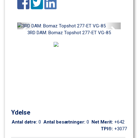
Previous
Next
3RD DAM: Bomaz Topshot 277-ET VG-85
Ydelse
Antal døtre: 
0
Antal besætninger: 
0
Net Merit: 
+642
TPI®: 
+3077