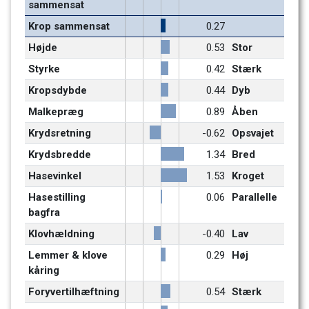
sammensat
Krop sammensat
0.27
Højde
0.53
Stor
Styrke
0.42
Stærk
Kropsdybde
0.44
Dyb
Malkepræg
0.89
Åben
Krydsretning
-0.62
Opsvajet
Krydsbredde
1.34
Bred
Hasevinkel
1.53
Kroget
Hasestilling 
0.06
Parallelle
bagfra
Klovhældning
-0.40
Lav
Lemmer & klove 
0.29
Høj
kåring
Foryvertilhæftning
0.54
Stærk