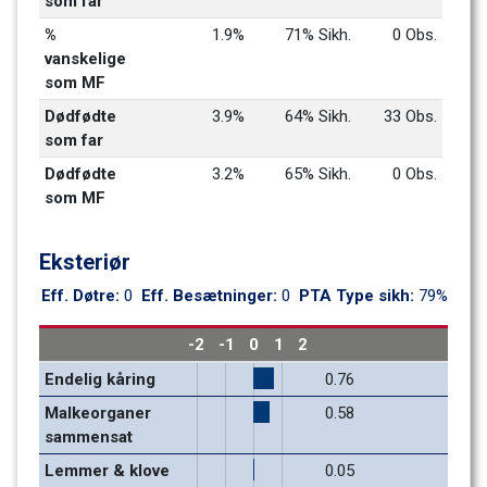
som far
% 
1.9%
71% Sikh.
0 Obs.
vanskelige 
som MF
Dødfødte 
3.9%
64% Sikh.
33 Obs.
som far
Dødfødte 
3.2%
65% Sikh.
0 Obs.
som MF
Eksteriør
Eff. Døtre: 
0
Eff. Besætninger: 
0
PTA Type sikh: 
79%
-2
-1
0
1
2
Endelig kåring
0.76
Malkeorganer 
0.58
sammensat
Lemmer & klove 
0.05