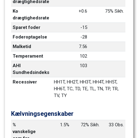
drægtighedsrate
Ko 
+0.6
75% Sikh.
drægtighedsrate
Sparet foder
-15
Foderoptagelse
-28
Malketid
7.56
Temperament
102
AHI 
103
Sundhedsindeks
Recessiver
HH1T, HH2T, HH3T, HH4T, HH5T, 
HH6T, TC, TD, TE, TL, TN, TP, TR, 
TV, TY
Kælvningsegenskaber
% 
1.5%
72% Sikh.
33 Obs.
vanskelige 