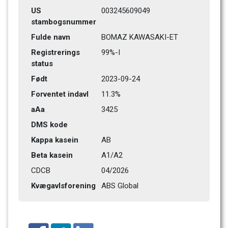
US 
003245609049
stambogsnummer
Fulde navn
BOMAZ KAWASAKI-ET
Registrerings 
99%-I
status
Født
2023-09-24
Forventet indavl
11.3%
aAa
3425
DMS kode
Kappa kasein
AB
Beta kasein
A1/A2
CDCB
04/2026
Kvægavlsforening
ABS Global