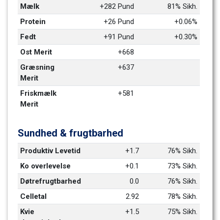
Mælk
+282 Pund
81% Sikh.
Protein
+26 Pund
+0.06%
Fedt
+91 Pund
+0.30%
Ost Merit
+668
Græsning 
+637
Merit
Friskmælk 
+581
Merit
Sundhed & frugtbarhed
Produktiv Levetid 
+1.7
76% Sikh.
Ko overlevelse
+0.1
73% Sikh.
Døtrefrugtbarhed
0.0
76% Sikh.
Celletal
2.92
78% Sikh.
Kvie 
+1.5
75% Sikh.