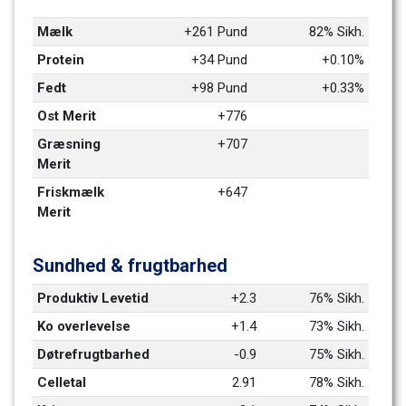
Mælk
+261 Pund
82% Sikh.
Protein
+34 Pund
+0.10%
Fedt
+98 Pund
+0.33%
Ost Merit
+776
Græsning 
+707
Merit
Friskmælk 
+647
Merit
Sundhed & frugtbarhed
Produktiv Levetid 
+2.3
76% Sikh.
Ko overlevelse
+1.4
73% Sikh.
Døtrefrugtbarhed
-0.9
75% Sikh.
Celletal
2.91
78% Sikh.