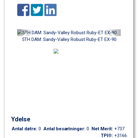
Previous
Next
5TH DAM: Sandy-Valley Robust Ruby-ET EX-90
Ydelse
Antal døtre: 
0
Antal besætninger: 
0
Net Merit: 
+737
TPI®: 
+3166