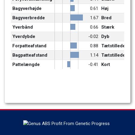
Bagyverhøjde
0.61
Høj
Bagyverbredde
1.67
Bred
Yverbånd
0.66
Stærk
Yverdybde
-0.02
Dyb
Forpatteafstand
0.88
Tætstillede
Bagpatteafstand
1.14
Tætstillede
Pattelængde
-0.41
Kort