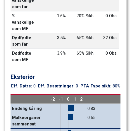
vanskelige 
som far
% 
1.6%
70% Sikh.
0 Obs.
vanskelige 
som MF
Dødfødte 
3.5%
65% Sikh.
32 Obs.
som far
Dødfødte 
3.9%
65% Sikh.
0 Obs.
som MF
Eksteriør
Eff. Døtre: 
0
Eff. Besætninger: 
0
PTA Type sikh: 
80%
-2
-1
0
1
2
Endelig kåring
0.83
Malkeorganer 
0.65
sammensat