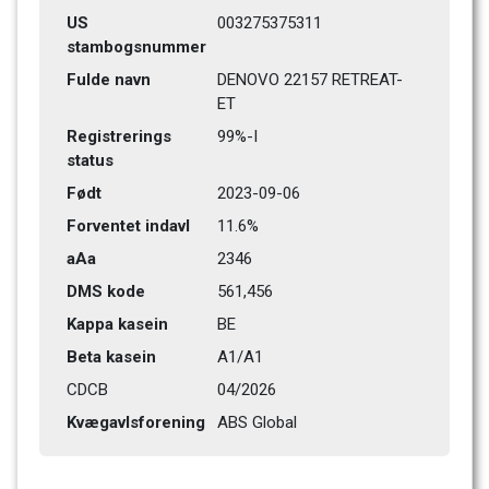
US 
003275375311
stambogsnummer
Fulde navn
DENOVO 22157 RETREAT-
ET
Registrerings 
99%-I
status
Født
2023-09-06
Forventet indavl
11.6%
aAa
2346   
DMS kode
561,456
Kappa kasein
BE
Beta kasein
A1/A1
CDCB
04/2026
Kvægavlsforening
ABS Global