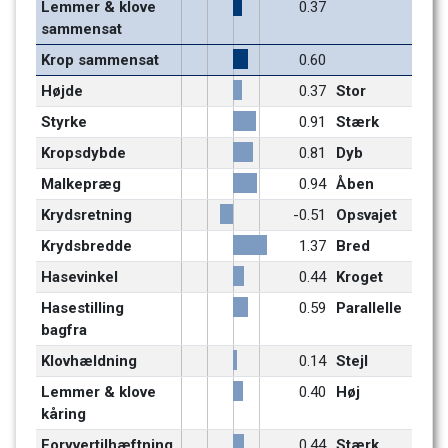
Lemmer & klove 
0.37
sammensat
Krop sammensat
0.60
Højde
0.37
Stor
Styrke
0.91
Stærk
Kropsdybde
0.81
Dyb
Malkepræg
0.94
Åben
Krydsretning
-0.51
Opsvajet
Krydsbredde
1.37
Bred
Hasevinkel
0.44
Kroget
Hasestilling 
0.59
Parallelle
bagfra
Klovhældning
0.14
Stejl
Lemmer & klove 
0.40
Høj
kåring
Foryvertilhæftning
0.44
Stærk