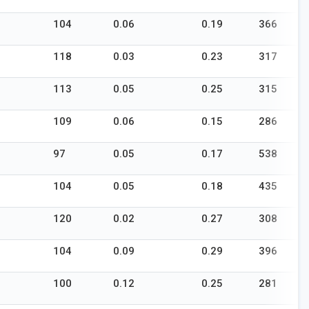
104
0.06
0.19
366
-
118
0.03
0.23
317
-
113
0.05
0.25
315
-
109
0.06
0.15
286
-
97
0.05
0.17
538
-
104
0.05
0.18
435
-
120
0.02
0.27
308
-
104
0.09
0.29
396
-
100
0.12
0.25
281
-