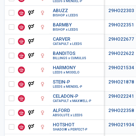
LEEDS x MENDEL-P
ABUZZ
29HO22303
BISHOP x LEEDS
BARMBY
29HO22351
BISHOP x LEEDS
CARVER
29HO22677
CATAPULT x LEEDS
BANDITOS
29HO22622
BILLINGS x CUMULUS
HARMONY
29HO21534
LEEDS x MODELO
STEIN-P
29HO21878
LEEDS x MENDEL-P
CELADON-P
29HO22241
CATAPULT x MAXWELL-P
ALFORD
29HO22358
ABSOLUTE x LEEDS
HOTSHOT
29HO21934
SHADOW x PERFECT-P