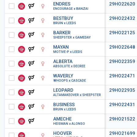
ENDRES
29HO22620
ENCOURAGE x BANZAI
BESTBUY
29HO22432
BRUIN x LEEDS
BARKER
29HO22125
SHEEPSTER x GAMEDAY
MAYAN
29HO22648
MOTIVE-P x LEEDS
ALBERTA
29HO22359
ABSOLUTE x DECREE
WAVERLY
29HO22471
WHOOPS x CASCADE
LEOPARD
29HO22935
ALTAMAKEOVER x SHEEPSTER
BUSINESS
29HO22431
BRUIN x LEEDS
AMECHE
29HO21522
HEISMAN x ALONSO
HOOVER
29HO21699