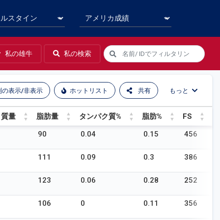
私の雄牛
私の検索
列の表示/非表示
ホットリスト
共有
もっと
ク質量
脂肪量
タンパク質%
脂肪%
FS
R
ク質量
脂肪量
タンパク質%
脂肪%
FS
R
90
0.04
0.15
456
-
111
0.09
0.3
386
-
123
0.06
0.28
252
-
106
0
0.11
356
-