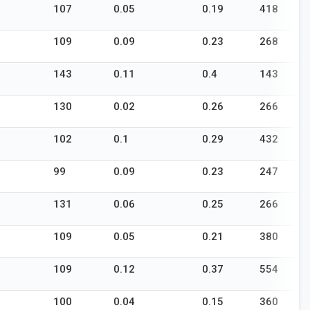
107
0.05
0.19
418
-
109
0.09
0.23
268
-
143
0.11
0.4
143
2
130
0.02
0.26
266
-
102
0.1
0.29
432
-
99
0.09
0.23
247
-
131
0.06
0.25
266
2
109
0.05
0.21
380
-
109
0.12
0.37
554
-
100
0.04
0.15
360
-