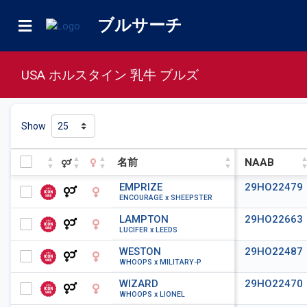
ブルサーチ
USA ホルスタイン 乳牛 ブルズ
Show
名前
NAAB
名前
NAAB
EMPRIZE
29HO22479
ENCOURAGE x SHEEPSTER
LAMPTON
29HO22663
LUCIFER x LEEDS
WESTON
29HO22487
WHOOPS x MILITARY-P
WIZARD
29HO22470
WHOOPS x LIONEL