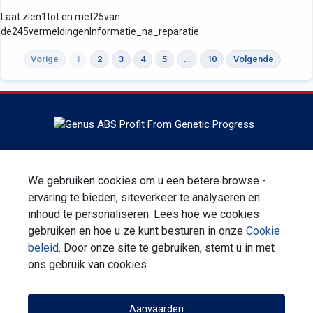
Laat zien1tot en met25van
de245vermeldingenInformatie_na_reparatie
Vorige
1
2
3
4
5
…
10
Volgende
Headquartered in DeForest, Wisconsin, ABS Global is the
world leader in bovine genetics, reproduction services and
We gebruiken cookies om u een betere browse -
technologies. ABS Global is a division of Genus plc.
ervaring te bieden, siteverkeer te analyseren en
inhoud te personaliseren. Lees hoe we cookies
Aanmelden voor Nieuwsbrief
gebruiken en hoe u ze kunt besturen in onze
Cookie
beleid
. Door onze site te gebruiken, stemt u in met
Neem contact met ons op
Pricacy Statement
ons gebruik van cookies.
Terms & Conditions
Corporate Verantwoordelijkheid
Aanvaarden