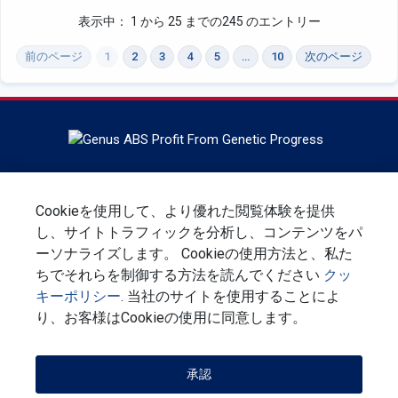
表示中： 1 から 25 までの245 のエントリー
前のページ
1
2
3
4
5
…
10
次のページ
ABS Globalの本社はウィスコンシン州デフォレストにあり、
ウシの遺伝子、繁殖サービス、および技術の世界的リーダー
Cookieを使用して、より優れた閲覧体験を提供
です。ABS GlobalはGenus plcの一部門です。
し、サイトトラフィックを分析し、コンテンツをパ
ーソナライズします。 Cookieの使用方法と、私た
ニュースレターにサインアップしてください
ちでそれらを制御する方法を読んでください
クッ
キーポリシー
. 当社のサイトを使用することによ
ご連絡ください
プライバシーに関する声明
利用規約
り、お客様はCookieの使用に同意します。
企業の社会的責務
承認